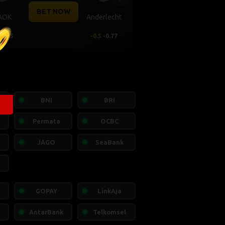
AntarBank
Telkomsel
RIVASI
|
PERSETUJUAN COOKIES
 Akses Tanpa Vpn