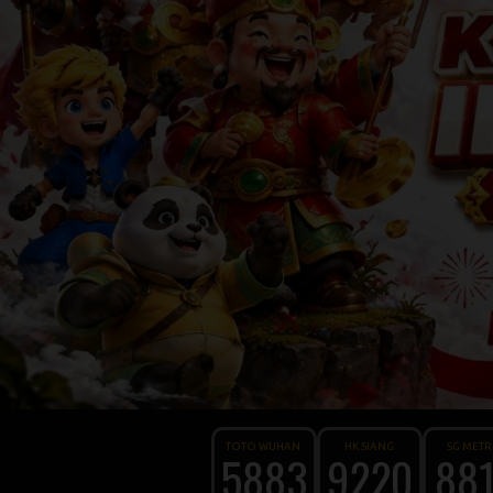
TOTO WUHAN
HK SIANG
SG MET
5883
9220
88
7/8/2026
6/8/2026
6/8/20
TOTOMACAU 0000
TOTOMACAU 1300
TOTOMACAU
6529
9894
05
7/8/2026
6/8/2026
6/8/20
PARIS 5
LYON POOLS1
LYON POO
5680
8390
48
7/8/2026
6/8/2026
6/8/20
UEFA EUROPA LEAGUE QUALIFI
August 7, 2026 — 00:00 WIB