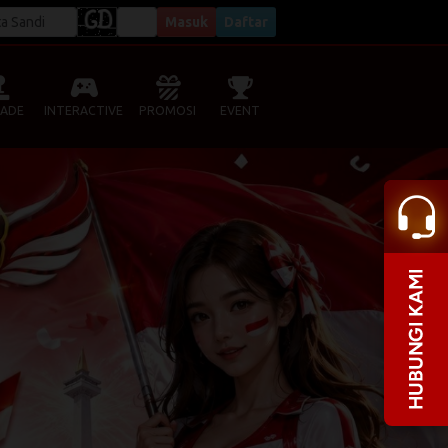
| MIN DEPO 25RB | TERIMAKASIH TELAH SETIA DENGAN KITA !!!
BE
Masuk
Daftar
ADE
INTERACTIVE
PROMOSI
EVENT