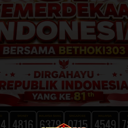
RO
SYDNEY
MALAYSIA SIANG
SINGAPORE
MALAYSIA
14
4816
6379
0715
4549
7
26
6/8/2026
6/8/2026
5/8/2026
6/8/2026
6
 1600
TOTOMACAU 1900
TOTOMACAU 2200
TOTOMACAU 2300
PARIS 1
97
5843
3064
1391
6104
8
26
6/8/2026
6/8/2026
6/8/2026
6/8/2026
6
LS2
LYON POOLS3
LYON POOLS4
LYON POOLS5
DUMAI POOLS
TO
10
0265
0475
3781
4680
5
26
6/8/2026
6/8/2026
6/8/2026
6/8/2026
6
ERS
UEFA EUROPA LEAGUE QUALIFIERS
UE
August 7, 2026 — 01:00 WIB