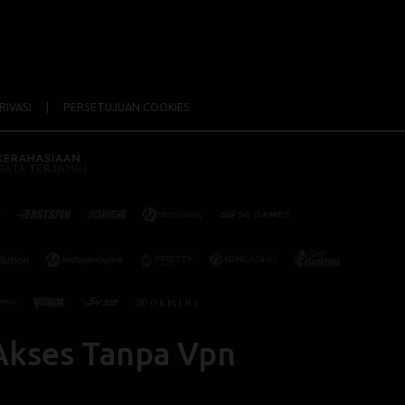
& login cepat tanpa hambatan jaringan. Dengan
i ratusan game keseruan tak terbendung hanya
an layanan pelanggan aktif 24jam disini!
LAPOR PUSAT