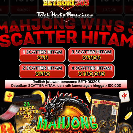
0 : 0
BET NOW
Vikingur
Linc
ktas
Thun
Reykjavik
Imp
0.70
0.5
0.60
-0.5
-0.72
-0.
Bank Lokal
BCA
Mandiri
CIMB
Danamon
BSI
NEO
BluBCA
Superbank
E Money & Pulsa
DANA
OVO