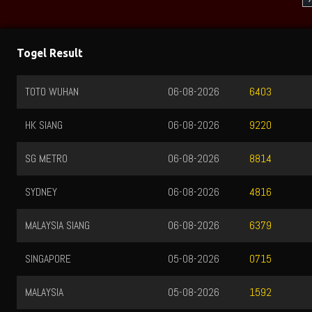
Togel Result
TOTO WUHAN
06-08-2026
6403
HK SIANG
06-08-2026
9220
SG METRO
06-08-2026
8814
SYDNEY
06-08-2026
4816
MALAYSIA SIANG
06-08-2026
6379
SINGAPORE
05-08-2026
0715
MALAYSIA
05-08-2026
1592