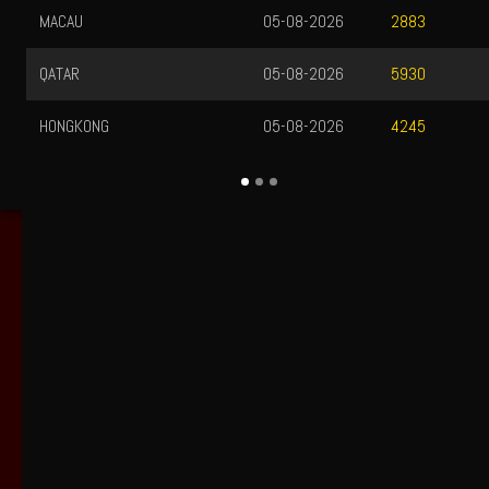
MACAU
05-08-2026
2883
QATAR
05-08-2026
5930
HONGKONG
05-08-2026
4245