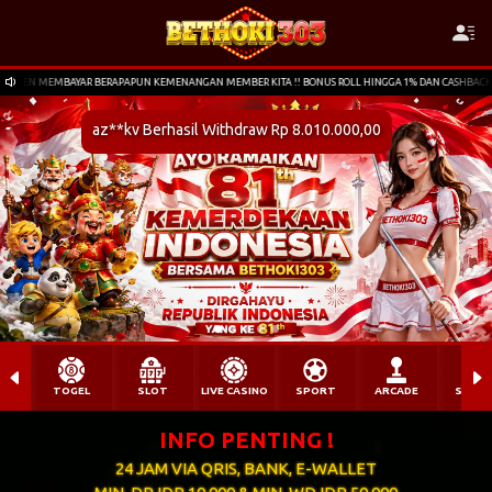
N MEMBAYAR BERAPAPUN KEMENANGAN MEMBER KITA !! BONUS ROLL HINGGA 1% DAN CASHBACK HINGGA 1
az**kv Berhasil Withdraw Rp 8.010.000,00
TOGEL
SLOT
LIVE CASINO
SPORT
ARCADE
SABU
INFO PENTING !
24 JAM VIA QRIS, BANK, E-WALLET