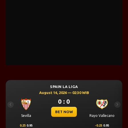
LIGA
SPAIN LA LIGA
— 02:30 WIB
August 16, 2026 — 00:3
0
0 : 0
Previous
Next
OW
BET NOW
Rayo Vallecano
Alaves
-0.25
0.95
0.00
0.62