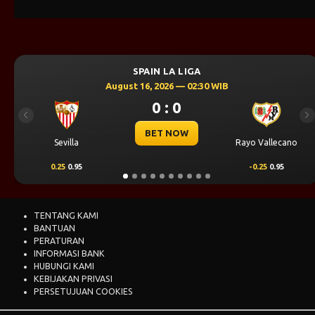
PAIN LA LIGA
SP
16, 2026 — 02:30 WIB
August 16
0 : 0
Previous
Ne
BET NOW
Rayo Vallecano
Alaves
-0.25
0.95
0.00
0.62
TENTANG KAMI
BANTUAN
PERATURAN
INFORMASI BANK
HUBUNGI KAMI
KEBIJAKAN PRIVASI
PERSETUJUAN COOKIES