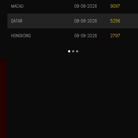
MACAU
08-08-2026
9097
QATAR
08-08-2026
5256
HONGKONG
08-08-2026
2797