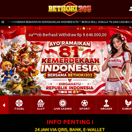
N MEMBAYAR BERAPAPUN KEMENANGAN MEMBER KITA !! BONUS ROLL HINGGA 1% DAN CASHBACK HINGGA 1
oa**nb Berhasil Withdraw Rp 9.646.000,00
TOGEL
SLOT
LIVE CASINO
SPORT
ARCADE
SABU
INFO PENTING !
24 JAM VIA QRIS, BANK, E-WALLET